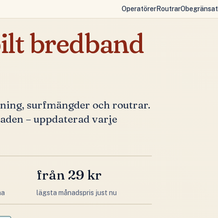
Operatörer
Routrar
Obegränsat
lt bredband
kning, surfmängder och routrar.
naden – uppdaterad varje
från 29 kr
ma
lägsta månadspris just nu