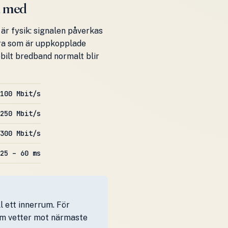
a med
 är fysik: signalen påverkas
dra som är uppkopplade
obilt bredband normalt blir
100 Mbit/s
250 Mbit/s
300 Mbit/s
25 – 60 ms
l ett innerrum. För
som vetter mot närmaste