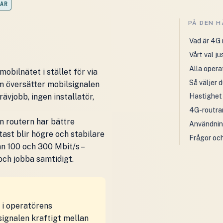
KAR
PÅ DEN H
Vad är 4G
Vårt val ju
Alla opera
bilnätet i stället för via
Så väljer d
om översätter mobilsignalen
rävjobb, ingen installatör,
Hastighet
4G-routra
n routern har bättre
Användnin
tast blir högre och stabilare
Frågor och
an 100 och 300 Mbit/s –
 och jobba samtidigt.
 i operatörens
-signalen kraftigt mellan