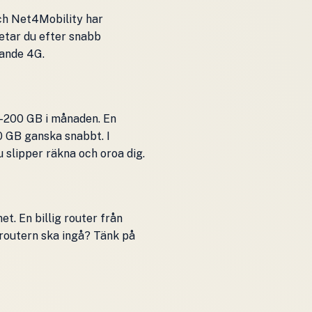
och Net4Mobility har
Letar du efter snabb
gande 4G.
–200 GB i månaden. En
0 GB ganska snabbt. I
 slipper räkna och oroa dig.
. En billig router från
 routern ska ingå? Tänk på