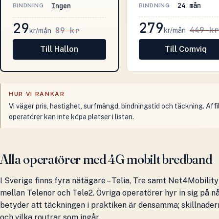
24 mån
Ingen
BINDNING
BINDNING
279
29
449 kr
89 kr
kr/mån
kr/mån
Till Hallon
Till Comviq
HUR VI RANKAR
Vi väger pris, hastighet, surfmängd, bindningstid och täckning. Aff
operatörer kan inte köpa platser i listan.
Alla operatörer med 4G mobilt bredband
I Sverige finns fyra nätägare – Telia, Tre samt Net4Mobilit
mellan Telenor och Tele2. Övriga operatörer hyr in sig på n
betyder att täckningen i praktiken är densamma; skillnadern
och vilka routrar som ingår.