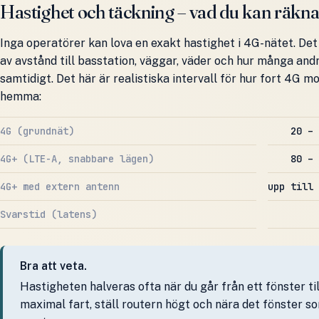
Hastighet och täckning – vad du kan räkn
Inga operatörer kan lova en exakt hastighet i 4G-nätet. Det
av avstånd till basstation, väggar, väder och hur många an
samtidigt. Det här är realistiska intervall för hur fort 4G m
hemma:
4G (grundnät)
20 – 
4G+ (LTE-A, snabbare lägen)
80 – 
4G+ med extern antenn
upp till 
Svarstid (latens)
Bra att veta.
Hastigheten halveras ofta när du går från ett fönster til
maximal fart, ställ routern högt och nära det fönster 