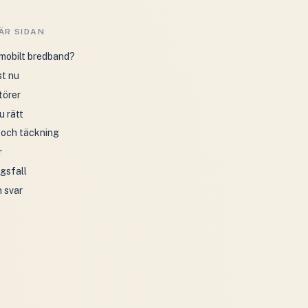
ÄR SIDAN
 mobilt bredband?
st nu
törer
u rätt
 och täckning
r
gsfall
 svar