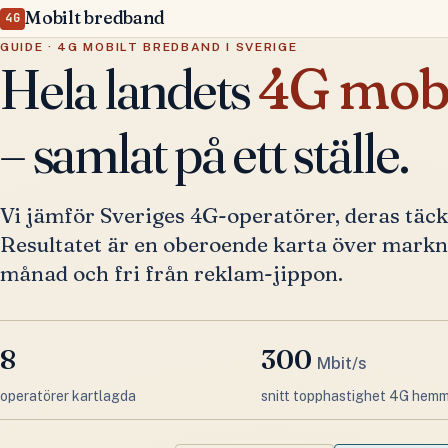
Mobilt bredband
4G
GUIDE · 4G MOBILT BREDBAND I SVERIGE
Hela landets
4G mobi
– samlat på ett ställe.
Vi jämför Sveriges 4G-operatörer, deras täc
Resultatet är en oberoende karta över mark
månad och fri från reklam-jippon.
8
300
Mbit/s
operatörer kartlagda
snitt topphastighet 4G hem