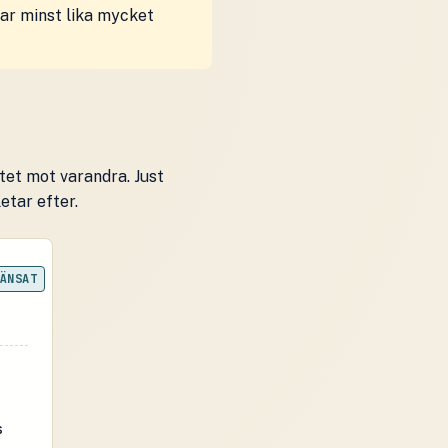
kar minst lika mycket
tet mot varandra. Just
etar efter.
ÄNSAT
s