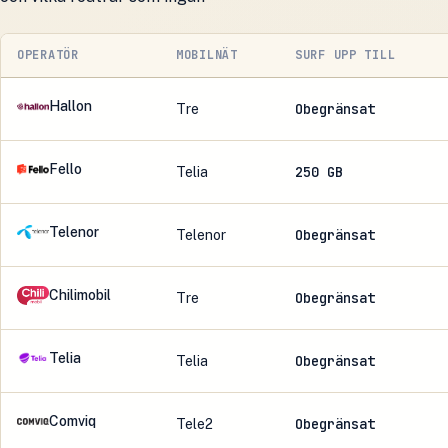
OPERATÖR
MOBILNÄT
SURF UPP TILL
Hallon
Obegränsat
Tre
Fello
250 GB
Telia
Telenor
Obegränsat
Telenor
Chilimobil
Obegränsat
Tre
Telia
Obegränsat
Telia
Comviq
Obegränsat
Tele2