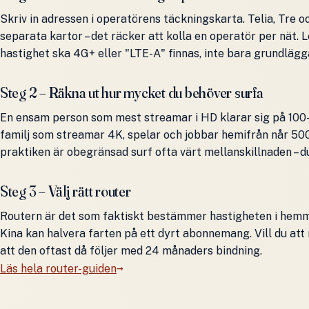
Skriv in adressen i operatörens täckningskarta. Telia, Tre 
separata kartor – det räcker att kolla en operatör per nät. 
hastighet ska 4G+ eller "LTE-A" finnas, inte bara grundläg
Steg 2 – Räkna ut hur mycket du behöver surfa
En ensam person som mest streamar i HD klarar sig på 100
familj som streamar 4K, spelar och jobbar hemifrån når 50
praktiken är obegränsad surf ofta värt mellanskillnaden – du
Steg 3 – Välj rätt router
Routern är det som faktiskt bestämmer hastigheten i hemmet
Kina kan halvera farten på ett dyrt abonnemang. Vill du att
att den oftast då följer med 24 månaders bindning.
Läs hela router-guiden