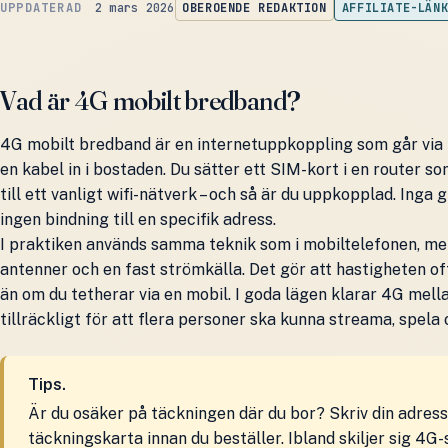
2 mars 2026
OBEROENDE REDAKTION
AFFILIATE-LÄN
Vad är 4G mobilt bredband?
4G mobilt bredband är en internetuppkoppling som går via mo
en kabel in i bostaden. Du sätter ett SIM-kort i en router s
till ett vanligt wifi-nätverk – och så är du uppkopplad. Inga g
ingen bindning till en specifik adress.
I praktiken används samma teknik som i mobiltelefonen, me
antenner och en fast strömkälla. Det gör att hastigheten of
än om du tetherar via en mobil. I goda lägen klarar 4G mell
tillräckligt för att flera personer ska kunna streama, spela
Tips.
Är du osäker på täckningen där du bor? Skriv din adress
täckningskarta innan du beställer. Ibland skiljer sig 4G