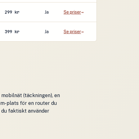
299 kr
Ja
Se priser
399 kr
Ja
Se priser
 mobilnät (täckningen), en
im-plats för en router du
 du faktiskt använder