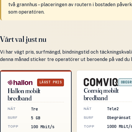
två grannhus – placeringen av routern i bostaden påver
som operatören.
Vårt val just nu
Vi har vägt pris, surfmängd, bindningstid och täckningskvali
denna månad sticker tre operatörer ut beroende på vad du l
OBEGR
LÄGST PRIS
Comviq mobilt
Hallon mobilt
bredband
bredband
Tele2
Tre
NÄT
NÄT
Obegränsat
5 GB
SURF
SURF
1000 Mbit/
100 Mbit/s
TOPP
TOPP