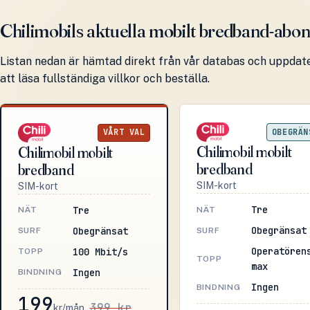
Chilimobils aktuella mobilt bredband-ab
Listan nedan är hämtad direkt från vår databas och uppdater
att läsa fullständiga villkor och beställa.
OBEGRÄN
VÅRT VAL
Chilimobil mobilt
Chilimobil mobilt
bredband
bredband
SIM-kort
SIM-kort
Tre
Tre
NÄT
NÄT
Obegränsat
Obegränsat
SURF
SURF
Operatören
100 Mbit/s
TOPP
TOPP
max
Ingen
BINDNING
Ingen
BINDNING
199
399 kr
kr/mån