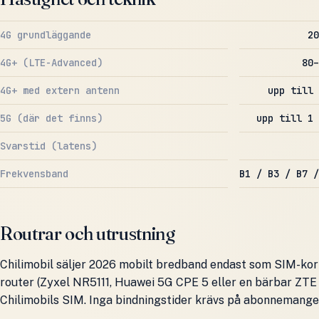
4G grundläggande
20
4G+ (LTE-Advanced)
80–
4G+ med extern antenn
upp till 
5G (där det finns)
upp till 1 
Svarstid (latens)
Frekvensband
B1 / B3 / B7 /
Routrar och utrustning
Chilimobil säljer 2026 mobilt bredband endast som SIM-ko
router (Zyxel NR5111, Huawei 5G CPE 5 eller en bärbar ZTE 
Chilimobils SIM. Inga bindningstider krävs på abonnemange