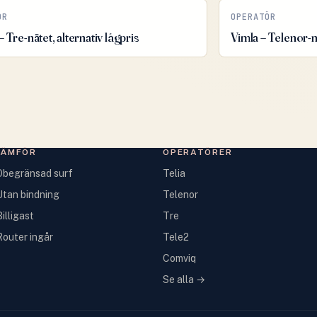
ÖR
OPERATÖR
 Tre-nätet, alternativ lågpris
Vimla – Telenor-
JÄMFÖR
OPERATÖRER
Obegränsad surf
Telia
Utan bindning
Telenor
illigast
Tre
Router ingår
Tele2
Comviq
Se alla →