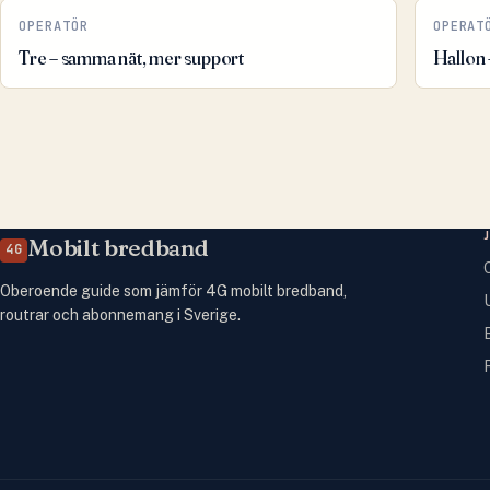
OPERATÖR
OPERAT
Tre – samma nät, mer support
Hallon –
Mobilt bredband
4G
Oberoende guide som jämför 4G mobilt bredband,
routrar och abonnemang i Sverige.
B