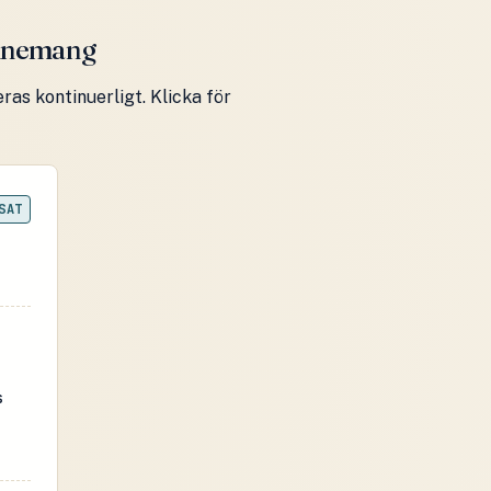
onnemang
as kontinuerligt. Klicka för
SAT
s