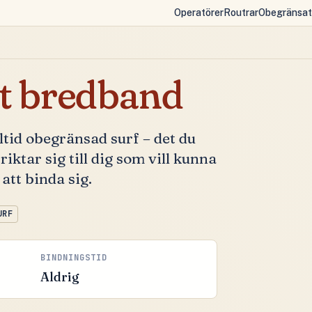
Operatörer
Routrar
Obegränsat
t bredband
ltid obegränsad surf – det du
iktar sig till dig som vill kunna
att binda sig.
URF
BINDNINGSTID
Aldrig