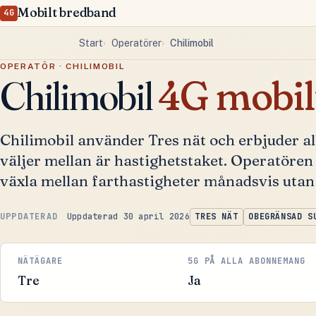
Mobilt bredband
4G
Start
Operatörer
Chilimobil
OPERATÖR · CHILIMOBIL
Chilimobil
4G mobil
Chilimobil använder Tres nät och erbjuder al
väljer mellan är hastighetstaket. Operatören r
växla mellan farthastigheter månadsvis utan 
Uppdaterad 30 april 2026
TRES NÄT
OBEGRÄNSAD S
NÄTÄGARE
5G PÅ ALLA ABONNEMANG
Tre
Ja