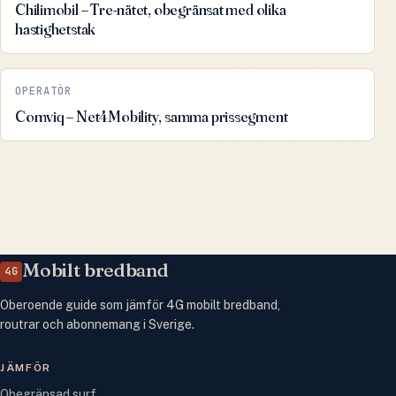
Chilimobil – Tre-nätet, obegränsat med olika
hastighetstak
OPERATÖR
Comviq – Net4Mobility, samma prissegment
Mobilt bredband
4G
Oberoende guide som jämför 4G mobilt bredband,
routrar och abonnemang i Sverige.
JÄMFÖR
Obegränsad surf