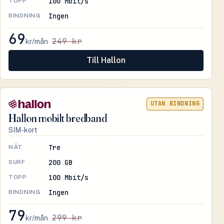
100 Mbit/s
TOPP
Ingen
BINDNING
69
249 kr
kr/mån
Till Hallon
UTAN BINDNING
Hallon mobilt bredband
SIM-kort
Tre
NÄT
200 GB
SURF
100 Mbit/s
TOPP
Ingen
BINDNING
79
299 kr
kr/mån