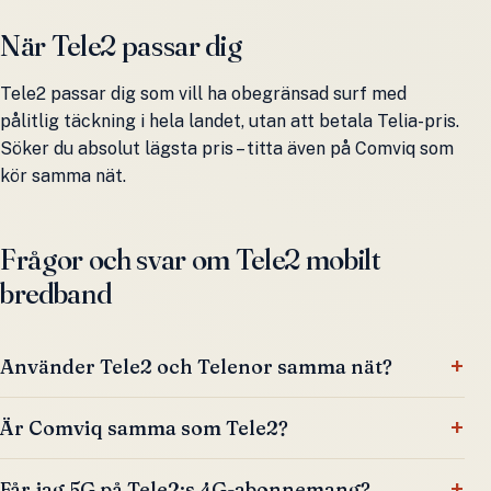
När Tele2 passar dig
Tele2 passar dig som vill ha obegränsad surf med
pålitlig täckning i hela landet, utan att betala Telia-pris.
Söker du absolut lägsta pris – titta även på Comviq som
kör samma nät.
Frågor och svar om Tele2 mobilt
bredband
Använder Tele2 och Telenor samma nät?
Är Comviq samma som Tele2?
Får jag 5G på Tele2:s 4G-abonnemang?