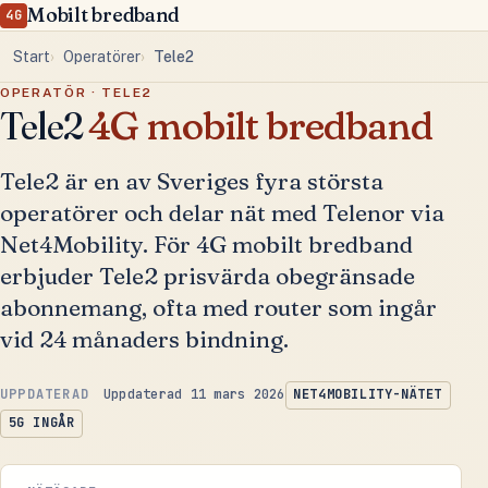
Mobilt bredband
4G
Start
Operatörer
Tele2
OPERATÖR · TELE2
Tele2
4G mobilt bredband
Tele2 är en av Sveriges fyra största
operatörer och delar nät med Telenor via
Net4Mobility. För 4G mobilt bredband
erbjuder Tele2 prisvärda obegränsade
abonnemang, ofta med router som ingår
vid 24 månaders bindning.
Uppdaterad 11 mars 2026
NET4MOBILITY-NÄTET
5G INGÅR