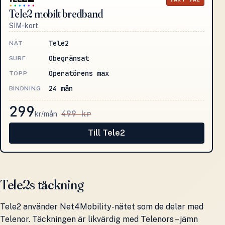
Tele2 mobilt bredband
SIM-kort
Tele2
NÄT
Obegränsat
SURF
Operatörens max
TOPP
24 mån
BINDNING
299
499 kr
kr/mån
Till Tele2
Tele2s täckning
Tele2 använder Net4Mobility-nätet som de delar med
Telenor. Täckningen är likvärdig med Telenors – jämn