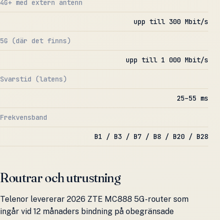
4G+ med extern antenn
upp till 300 Mbit/s
5G (där det finns)
upp till 1 000 Mbit/s
Svarstid (latens)
25–55 ms
Frekvensband
B1 / B3 / B7 / B8 / B20 / B28
Routrar och utrustning
Telenor levererar 2026 ZTE MC888 5G-router som
ingår vid 12 månaders bindning på obegränsade