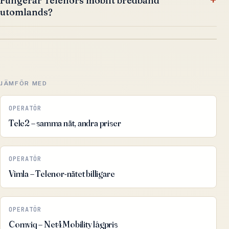
Fungerar Telenors mobilt bredband
utomlands?
JÄMFÖR MED
OPERATÖR
Tele2 – samma nät, andra priser
OPERATÖR
Vimla – Telenor-nätet billigare
OPERATÖR
Comviq – Net4Mobility lågpris