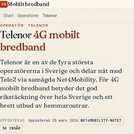
Mobilt bredband
4G
Start
Operatörer
Telenor
OPERATÖR · TELENOR
Telenor
4G mobilt
bredband
Telenor är en av de fyra största
operatörerna i Sverige och delar nät med
Tele2 via samägda Net4Mobility. För 4G
mobilt bredband betyder det god
rikstäckning över hela Sverige och ett
brett utbud av hemmaroutrar.
Uppdaterad 25 mars 2026
NET4MOBILITY-NÄTET
5G INGÅR