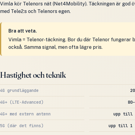
Vimla kör Telenors nät (Net4Mobility). Täckningen är god ö
med Tele2:s och Telenors egen.
Bra att veta.
Vimla = Telenor-täckning. Bor du där Telenor fungerar 
också. Samma signal, men ofta lägre pris.
Hastighet och teknik
4G grundläggande
20
4G+ (LTE-Advanced)
80–
4G+ med extern antenn
upp till 
5G (där det finns)
upp till 1 