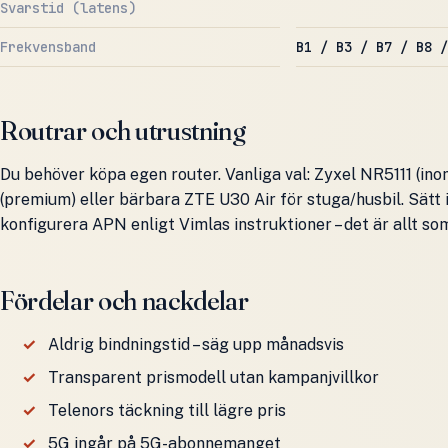
Svarstid (latens)
Frekvensband
B1 / B3 / B7 / B8 /
Routrar och utrustning
Du behöver köpa egen router. Vanliga val: Zyxel NR5111 (i
(premium) eller bärbara ZTE U30 Air för stuga/husbil. Sätt
konfigurera APN enligt Vimlas instruktioner – det är allt so
Fördelar och nackdelar
Aldrig bindningstid – säg upp månadsvis
Transparent prismodell utan kampanjvillkor
Telenors täckning till lägre pris
5G ingår på 5G-abonnemanget