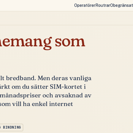
Operatörer
Routrar
Obegränsat
nemang som
lt bredband. Men deras vanliga
kt om du sätter SIM-kortet i
a månadspriser och avsaknad av
som vill ha enkel internet
G BINDNING