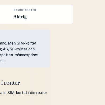
BINDNINGSTID
Aldrig
band. Men SIM-kortet
lig 4G/5G-router och
apotten, månadspriset
il.
i router
 in SIM-kortet i din router