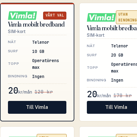
UTAN
VÅRT VAL
BINDNING
Vimla mobilt bredband
Vimla mobilt bredb
SIM-kort
SIM-kort
Telenor
NÄT
Telenor
NÄT
10 GB
SURF
20 GB
SURF
Operatörens
Operatören
TOPP
max
TOPP
max
Ingen
BINDNING
Ingen
BINDNING
20
120 kr
20
kr/mån
170 kr
kr/mån
Till Vimla
Till Vimla