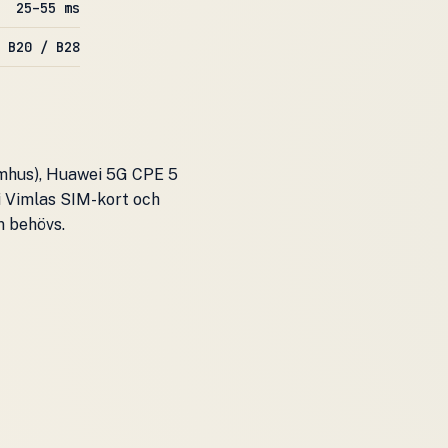
25–55 ms
 B20 / B28
nomhus), Huawei 5G CPE 5
 i Vimlas SIM-kort och
m behövs.