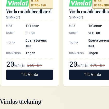
UTAN
UTAN
BINDNING
BINDNING
Vimla mobilt bredband
Vimla mobilt bredb
SIM-kort
SIM-kort
Telenor
Telenor
NÄT
NÄT
50 GB
200 GB
SURF
SURF
Operatörens
Operatören
TOPP
TOPP
max
max
Ingen
Ingen
BINDNING
BINDNING
20
20
260 kr
370 kr
kr/mån
kr/mån
Till Vimla
Till Vimla
Vimlas täckning