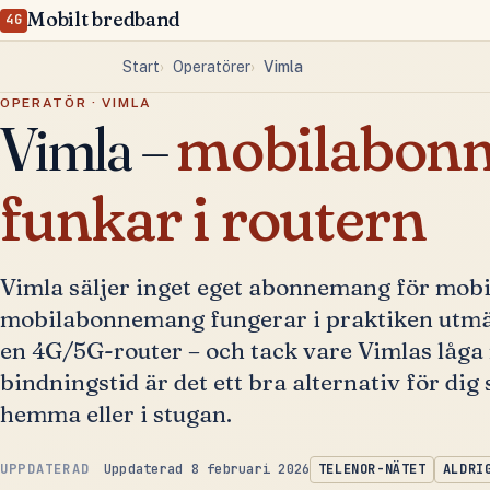
Mobilt bredband
4G
Start
Operatörer
Vimla
OPERATÖR · VIMLA
Vimla –
mobilabon
funkar i routern
Vimla säljer inget eget abonnemang för mobi
mobilabonnemang fungerar i praktiken utmär
en 4G/5G-router – och tack vare Vimlas låg
bindningstid är det ett bra alternativ för dig 
hemma eller i stugan.
Uppdaterad 8 februari 2026
TELENOR-NÄTET
ALDRI