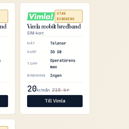
UTAN
BINDNING
and
Vimla mobilt bredband
SIM-kort
Telenor
NÄT
30 GB
SURF
s
Operatörens
TOPP
max
Ingen
BINDNING
20
210 kr
kr/mån
Till Vimla