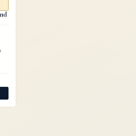
and
s