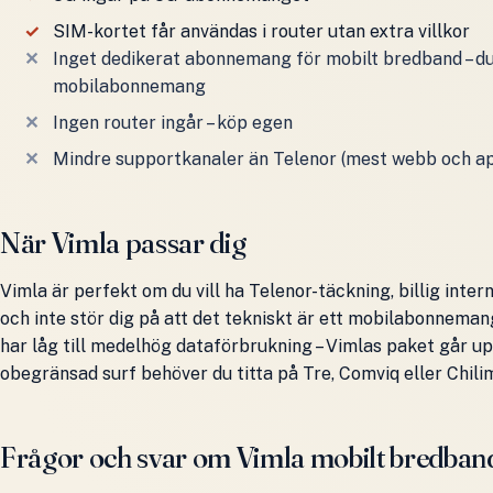
SIM-kortet får användas i router utan extra villkor
Inget dedikerat abonnemang för mobilt bredband – du
mobilabonnemang
Ingen router ingår – köp egen
Mindre supportkanaler än Telenor (mest webb och a
När Vimla passar dig
Vimla är perfekt om du vill ha Telenor-täckning, billig inte
och inte stör dig på att det tekniskt är ett mobilabonnemang
har låg till medelhög dataförbrukning – Vimlas paket går upp
obegränsad surf behöver du titta på Tre, Comviq eller Chilimo
Frågor och svar om Vimla mobilt bredban